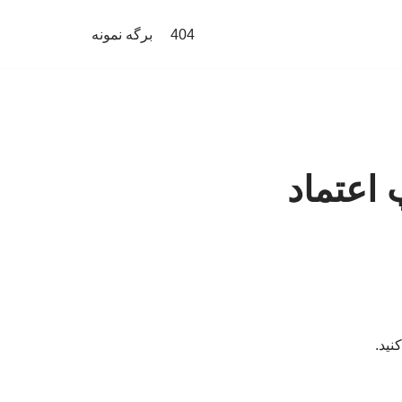
404
برگه نمونه
 اعتماد
نید.