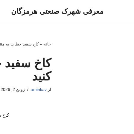
معرفی شهرک صنعتی هرمزگان
پرش
به
محتوا
خانه
»
کاخ سفید خطاب به منتقد
کاخ سفید خ
کنید
از
aminkav
ژوئن 2, 2026
کاخ س