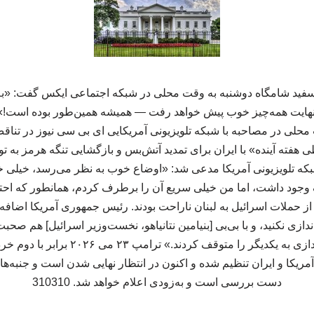
 سفید شامگاه دوشنبه به وقت محلی در شبکه اجتماعی ایکس گفت: «به 
در نهایت همه‌چیز خوب پیش خواهد رفت — همیشه همین‌طور بوده است!» 
حلی در مصاحبه با شبکه تلویزیونی آمریکایی ای بی سی نیوز در تناق
فته آینده» با ایران برای تمدید آتش‌بس و بازگشایی تنگه هرمز به تو
شبکه تلویزیونی آمریکا مدعی شد: «اوضاع خوب به نظر می‌رسد، خیلی
د داشت، اما من خیلی سریع آن را برطرف کردم، همانطور که احتمالاً
از حملات اسرائیل به لبنان ناراحت بودند. رئیس جمهوری آمریکا اضافه ک
ازی نکنید، و با بی‌بی [بنیامین نتانیاهو، نخست‌وزیر اسرائیل] هم صحبت
آمریکا و ایران تنظیم شده و اکنون در انتظار نهایی شدن است و جنبه‌ها 
دست بررسی است و به‌زودی اعلام خواهد شد. 310310