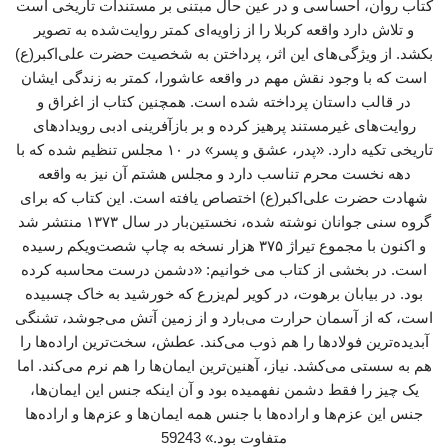
کتاب روان، احساسی و در عین حال مبتنی بر مستندات تاریخی است
و تلاش دارد واقعه کربلا را از زاویه‌ای کمتر روایت‌شده به تصویر
بکشد. از ویژگی‌های این اثر، پرداختن به شخصیت حضرت علی‌اکبر(ع)
است که با وجود نقش مهم در واقعه عاشورا، کمتر به زندگی ایشان
در قالب داستان پرداخته شده است. همچنین کتاب از اغراق و
روایت‌های غیرمستند پرهیز کرده و بر بازآفرینی ادبی رویدادهای
تاریخی تکیه دارد. «پدر، عشق و پسر» در ۱۰ مجلس تنظیم شده که با
دهه نخست محرم تناسب دارد و مجلس هشتم آن نیز به واقعه
شهادت حضرت علی‌اکبر(ع) اختصاص یافته است. این کتاب که برای
گروه سنی جوانان نوشته شده، نخستین‌بار در سال ۱۳۷۳ منتشر شد
و اکنون با مجموع تیراژ ۳۷۵ هزار نسخه به چاپ شصت‌ویکم رسیده
است. در بخشی از کتاب می خوانیم: «دشمن درست محاسبه کرده
بود. در بیابان برهوت، در کویر لم‌یزرع که خورشید به خاک چسبیده
است، که از آسمان حرارت می‌بارد و از زمین آتش می‌جوشد، تشنگی
آبدیده‌ترین فولادها را هم ذوب می‌کند. عطش، سخت‌ترین اراده‌ها را
هم به سستی می‌کشد. نیاز، آهنین‌ترین ایمان‌ها را هم نرم می‌کند. اما
یک چیز را فقط دشمن نفهمیده بود و آن اینکه جنس این ایمان‌ها،
جنس این عزم‌ها و اراده‌ها با جنس همه ایمان‌ها و عزم‌ها و اراده‌ها
متفاوت بود.» 59243