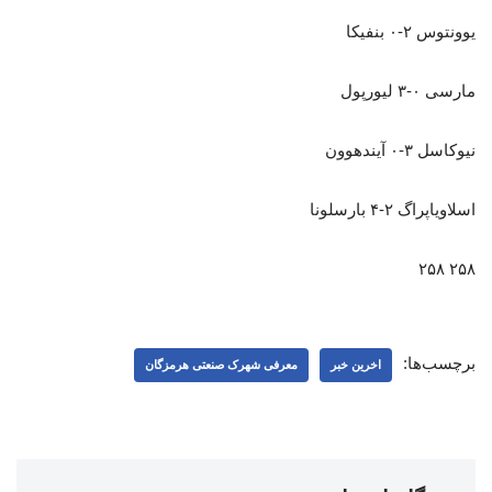
یوونتوس ۲-۰ بنفیکا
مارسی ۰-۳ لیورپول
نیوکاسل ۳-۰ آیندهوون
اسلاویاپراگ ۲-۴ بارسلونا
۲۵۸ ۲۵۸
برچسب‌ها:
اخرین خبر
معرفی شهرک صنعتی هرمزگان