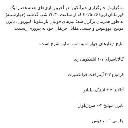
به گزارش خبرگزاری خبرآنلاین؛ در آخرین بازی‌های هفته هفتم لیگ
قهرمانان اروپا ۲۶-۲۰۲۵ که از ساعت ۲۳:۳۰ شب گذشته (چهارشنبه)
به طور همزمان برگزار شد؛ تیم‌های فوتبال بارسلونا، لیورپول، بایرن
مونیخ، یوونتوس و چلسی مقابل حریفان خود به پیروزی رسیدند.
نتایج دیدارهای چهارشنبه شب به این شرح است:
گالاتاسرای ۱-۱ اتلتیکومادرید
قره‌باغ ۳-۲ آینتراخت فرانکفورت
آتالانتا ۲-۳ اتلتیک بیلبائو
بایرن مونیخ ۲-۰ سن‌ژیلواز
چلسی ۱-۰ پافوس