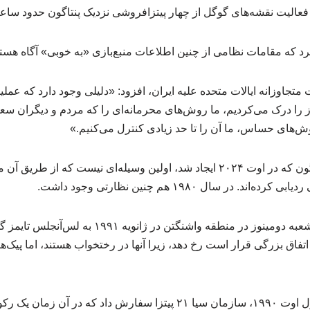
یت نقشه‌های گوگل از چهار پیتزافروشی نزدیک پنتاگون حدود ساعت ۷ بعد از ظهر خبر د
د که مقامات نظامی از چنین اطلاعات منبع‌بازی «به خوبی» آگاه هستن
ت متجاوزانه ایالات متحده علیه ایران، افزود: «دلیلی وجود دارد که عم
باز را درک می‌کردیم، ما روش‌های محرمانه‌ای را که مردم و دیگران 
وش‌های حساس، ما آن را تا حد زیادی کنترل می‌کنیم.»
حساب گزارش پیتزای پنتاگون که در اوت ۲۰۲۴ ایجاد شد، اولین وسیله‌ای نیست که ا
. در سال ۱۹۸۰ هم چنین نظارتی وجود داشت.
«فرانک میکس» مالک ۴۳ شعبه دومینوز در منطقه واشنگت
او اشاره کرد که در شب اول اوت ۱۹۹۰، سازمان سیا ۲۱ پیتزا سفارش داد که