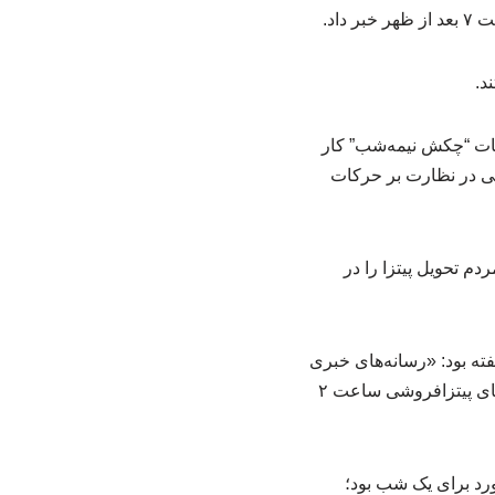
اد.
د.
لیات “چکش نیمه‌شب” کار
سعی در نظارت بر حرکات
ز طریق آن مردم تحویل پیتزا را در
ن در ژانویه ۱۹۹۱ به لس‌آنجلس تایمز گفته بود: «رسانه‌های خبری
همیشه نمی‌دانند چه زمانی اتفاق بزرگی قرار است رخ دهد، زیرا آنها در رختخواب هستند، اما پیک‌های پیتزافروشی ساعت ۲
 در آن زمان یک رکورد برای یک شب بود؛