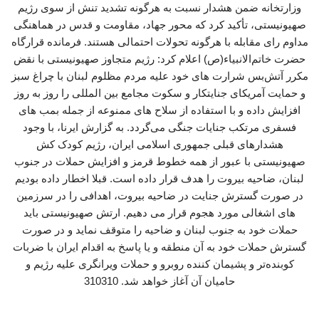
وزارتخانه ضمن هشدار نسبت به هرگونه تشدید تنش از سوی رژیم
صهیونیستی، تأکید کرد که محور جهاد، مقاومت و قدس در هماهنگی
مداوم رای مقابله با هرگونه تحولات احتمالی هستند. فرمانده قرارگاه
حضرت خاتم‌الانبیاء(ص) اعلام کرد: رژیم متجاوز صهیونیستی با نقض
مکرر آتش‌بس شرارت های خود علیه مردم مظلوم لبنان با چراغ سبز
و حمایت آمریکای جنایتکار و سکوت مجامع بین المللی را روز به روز
افزایش داده و با استفاده از سلاح های ممنوعه از جمله بمب های
فسفری مرتکب جنایات جنگی می‌گردد. به گزارش ایرنا، با وجود
هشدارهای قبلی جمهوری اسلامی ایران، رژیم کودک کش
صهیونیستی با عبور از همه خطوط قرمز و افزایش حملات در جنوب
لبنان، ضاحیه بیروت را هدف قرار داده است. قبلا اخطار داده بودیم
در صورت گسترش جنایت در ضاحیه بیروت، اهدافی را در سرزمین
های اشغالی مورد هجوم قرار می دهیم. ارتش صهیونیستی باید
حملات خود به جنوب لبنان و ضاحیه را متوقف نماید و در صورت
گسترش حملات خود به آن منطقه و یا پاسخ به اقدام ایران با ضربات
کوبنده‌تر و پشیمان کننده روبرو و حملات ویرانگری علیه رژیم و
حامیان آن آغاز خواهد شد. 310310