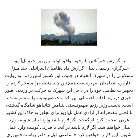
به گزارش خبرآنلاین با وجود توافق اولیه بین بیروت و تل‌آویو،
خبرگزاری رسمی لبنان گزارش داد نظامیان اسرائیلی چند منزل
مسکونی را در شهرک الخیام در جنوب این کشور آتش زدند. به روایت
فارس، نظامیان صهیونیست همچنین چند منطقه را منفجر کرده و
تجهیزات نظامی خود را در داخل این شهرک به حرکت درآوردند. هنوز
خبری درباره تلفات احتمالی این اقدامات صهیونیستها منتشر نشده
است. نخست‌وزیر رژیم صهیونیستی بنیامین نتانیاهو شامگاه گذشته،
با لحنی مفتخرانه از آزادی عمل تل‌آویو برای تجاوز به خاک این کشور
عربی صحبت کرد. او گفت: «گر لازم باشد وارد لبنان شویم، وارد
لبنان خواهیم شد. اگر لازم باشد در آنجا با قدرتی کوبنده وارد عمل
شویم، این کار را خواهیم کرد.» ساعتی قبل‌تر دفتر ریاست‌جمهوری