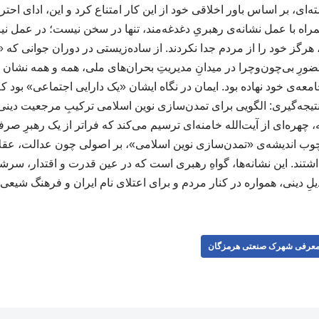
‌ای، بر اساس باور اخلاقی خود از این کار امتناع کرد و این، ادای ا
مندیِ همراه با عمل نشانه‌ی رهبریِ دغدغه‌مند، تنها در سخن نیست؛ در عمل ن
رگز خود را از مردم جدا نکردند. از ساده‌زیستی در دوران جوانی که
حضورِ بی‌چون‌وچرا در میدانِ مدیریتِ بحران‌های ملی، همه و همه نشا
ه‌ی خود نهاده بود. ایمان در نگاه ایشان «یک دارایی اجتماعی» بود ک
یجه‌گیری: الگویی برای تمدن‌سازی نوین اسلامی ترکیبِ مرجعیت دین
، چهره‌ای از آیت‌الله خامنه‌ای ترسیم می‌کند که فراتر از یک رهبرِ صرفا
وب اندیشه‌ی «تمدن‌سازی نوین اسلامی»، بر اصولی چون عدالت، عقلا
اشتند. این نشانه‌ها، گواهِ رهبری است که در عین قدرت و اقتدار، سرشار
یلِ دینی، همواره در کنار مردم و برای اعتلای نام ایران و فرهنگ شیعی
عرفی شهرک صنعتی هرمزگان