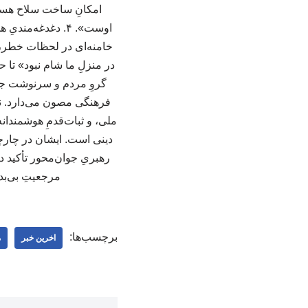
امکانِ ساخت سلاح هسته
اوست». ۴. دغدغه‌
خامنه‌ای در لحظات خطر، ه
در منزلِ ما شام نبود» تا 
گروِ مردم و سرنوشت جامع
فرهنگی مصون می‌دارد. نت
ملی، و ثبات‌قدمِ هوشمندانه
دینی است. ایشان در چارچ
رهبریِ جوان‌محور تأکید د
مرجعیتِ بی‌بد
برچسب‌ها:
اخرین خبر
م