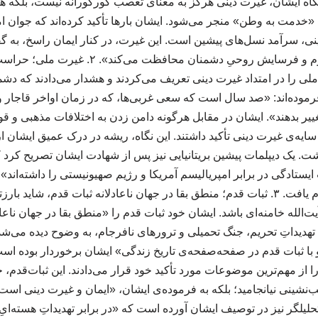
گاه ایشان، غیرت دینی هرگز به معنای تعصب کورکورانه نیست، بلکه هم
 به «خدمت به وطن» منجر می‌شود. ایشان بارها تأکید کرده‌اند که جوا
ینی، سرآمد نسل‌های پیشین است. این غیرت، در کنار ایمان راسخ، به 
که ملت را در برابر جنگ نرم و فرسایش روحیِ دشمن
 ملی را در امتداد غیرت دینی تعریف می‌کردند و هشدار می‌دادند که دشمن
رموده‌اند: «صد سال است که سعی غربی‌ها، که در زمان اواخر قاجار و
تغییر بدهند». ایشان در مقابل هرگونه دامن زدن به اختلافات مذهبی و قو
ه‌ی غیرت دینی تأکید داشتند. این نگاه، ریشه در درک عمیق ایشان ا
. یک دیپلمات پیشین بریتانیایی نیز پس از شهادت ایشان تصریح کرد ک
ایستادگی در برابر امپریالیسم آمریکا و رژیم صهیونیستی را داشته‌اند»
رهبری ایشان تداوم یافت. ۳. ثبات قدم؛ منطق بقا در جهان ناعادلانه ثبات قدم، شای
الله خامنه‌ای باشد. ایشان خود ثبات قدم را «منطق بقا در جهان ناعادل
ع تهدیداتِ تحریم، جنگ تحمیلی و ترورهای نافرجام، به وضوح دیده می‌ش
 با ثبات قدم در صفحه‌صفحه‌ی تاریخ زندگی» ایشان برخوردار بوده اس
 از مهم‌ترین موضوعات مورد تأکید خود قرار می‌دادند. این ثبات‌قدم
ب‌نشینی نیانجامید؛ بلکه به فرموده‌ی ایشان، «ایمان و غیرت دینی است 
یلگر نیز در توصیف ایشان آورده است که «در برابر تهدیداتِ هسته‌ایِ آ