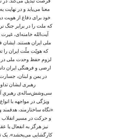
فرصت تبدیل می‌کند. در ن
معنا می‌یابد و در نهایت
خود برای دفاع از هویت د
آیت‌الله خامنه‌ای، غیرت
ملی ایران هستند. ایشان ف
که هویّت ملّت ایران را 
لزوم حفظ وحدت ملی در سای
ارضی و فرهنگی ایران داشت
در یمن و لبنان، جسارت 
سی‌وشش‌ساله‌ی رهبریِ آیت‌
ویژگی در مواجهه با انوا
«نگاه ساختارمند، هدفمند و
و حرکت در مسیر انقلاب را
نیز هرگز به انفعال یا عق
کارگشایی می‌بخشد». یک تحل