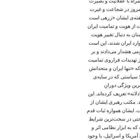
راه با عقلانیت و بصیرت
ن امروز در شجاعت و غیرت
گفته‌ی ایشان «زرهی است
ان محافظت می‌کند». ۲. غیرت ملی؛ حراست از هویت و تمامیت ایران
ان به دنبال تغییر هویت
ارد ایران شدند، این است
می هشدار می‌دادند و بر
ز تهدیدات فراروی تمامیت
ه «تنها ایران و متحدانش
؛ سیاستی که در سایه‌ی
د بارزترین ویژگی دورانِ
انه» تعریف کرده‌اند. این
د. مکتب رهبری ایشان از
ت. ایشان همواره ثبات قدم
، حتی در سخت‌ترین شرایط
که به ابزار نظامی اثر و
مریکا و اسرائیل، با وجود