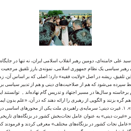
ید علی خامنه‌ای، دومین رهبر انقلاب اسلامی ایران، نه تنها در جایگاه
وان رهبر سیاسی یک نظام جمهوری اسلامی، نمونه‌ی بارز تلفیق مرجعیت
ین تلفیق، ریشه در اصل «ولایت فقیه» دارد؛ اصلی که بر اساس آن، ز
ط سپرده می‌شود که هم از صلاحیت‌های دینی و هم از تدبیر سیاسی برخو
برخاسته و سال‌ها در مسیر اجتهاد و تدریس گام نهاده‌اند， توانستند ا
گره بزنند و الگویی از رهبری را ارائه دهند که در آن، «علم بدون ایم
ایمان بدون علم به رکود». ۱. غیرت دینی؛ سرمایه‌ی راهبردی ملت یکی از محورهای اساس
 بر «غیرت دینی» به عنوان عامل نجات‌بخش کشور در بزنگاه‌های تاریخی 
عامل نجات کشور در بزنگاه‌های مختلف» معرفی کردند و فرمودند که ا