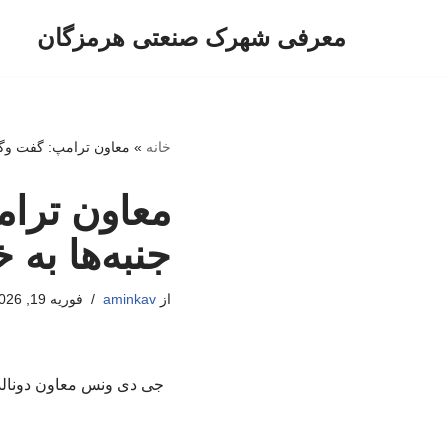
معرفی شهرک صنعتی هرمزگان
پرش
به
محتوا
خانه
»
معاون ترامپ: گفت‌ وگو
معاون ترام
جنبه‌ها به
از
aminkav
فوریه 19, 2026
جی دی ونس معاون دونالد 