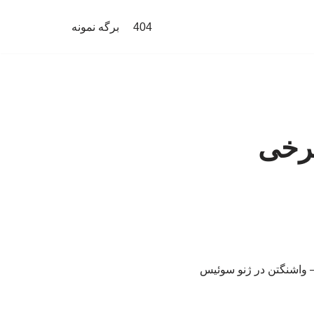
404
برگه نمونه
برخی
– واشنگتن در ژنو سوئیس