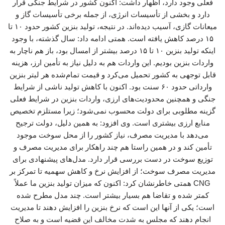
فعلی وجود دارد، اظهار داشت: اکنون کشور در شرایط جنگی قرار
دارد و بخشی از تأسیسات انرژی، از جمله برخی تأسیسات گاز و
میعانات گازی، آسیب دیده‌اند. در نتیجه، تولید بنزین کشور حدود ۱۰ تا
۱۵ درصد کاهش یافته است. همتی ادامه داد: سال گذشته، با وجود
اینکه تولید بنزین ۱۰ تا ۱۵ درصد بیشتر از امسال بود، باز هم ناچار به
واردات بنزین بودیم. این واردات هم به دلیل نیاز به تأمین ارز، هزینه
قابل توجهی به کشور تحمیل می‌کرد و قیمت تمام‌شده هر لیتر بنزین
وارداتی حدود ۶۰ سنت بود. اکنون با کاهش تولید ناشی از شرایط
جنگی و همچنین محدودیت‌های ارزی، واردات بنزین در شرایط فعلی
گزینه مطلوبی برای دولت محسوب نمی‌شود؛ زیرا مستلزم تخصیص
منابع ارزی بیشتری است. وی افزود: به همین دلیل، دولت ترجیح
می‌دهد با مدیریت مصرف، نیاز کشور را از محل سوخت موجود
تأمین کند و در همین راستا هم چند راهکار برای مدیریت مصرف و
توزیع سوخت در دست بررسی قرار دارد. مدل‌های پیشنهادی برای
مدیریت مصرف سوخت؛ از افزایش نرخ و کاهش سهمیه تا تمرکز بر
CNG همتی خاطرنشان کرد: اکنون که میزان تولید بنزین ما عملاً
کمتر شده و تقاضا هم بسیار بیشتر است. چند مدل مطرح شده
است؛ یکی از آنها این است که نرخ بنزین را افزایش دهند تا مدیریت
انجام دهند که مجلس به شدت مخالف این قضیه است و به صلاح