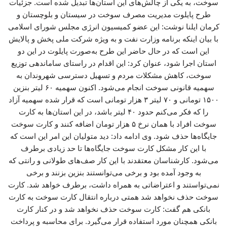
سوخت، به یکی از چالش‌های این استان‌ها تبدیل شده است. جزئیات
طرح پایلوت مدیریت مصرف سوخت در سیستان و بلوچستان و
کرمان ایلنا نوشت: این عضو کمیسیون انرژی مجلس شورای اسلامی
با بیان اینکه برنامه وزارت نفت و به ویژه شرکت ملی پخش و پالایش
این است که در حال حاضر این طرح به‌صورت پایلوت در این دو
استان اجرا شود، عنوان کرد: این اقدام در راستای ساماندهی توزیع
سوخت، کاهش مشکلات مردم و تسهیل دسترسی شهروندان به
سهمیه قانونی سوخت انجام می‌شود. اکنون سهمیه ۶۰ لیتر بنزین
۱۵۰۰ تومانی و ۷۰ لیتر ۳ هزار تومانی است که قرار شده سهمیه آزاد
را که فکر می‌کنم حدود ۴۰ لیتر باشد، در این استان‌ها به کارت
سوخت افراد با همان نرخ ۵ هزار تومان اضافه کنند و کارت سوخت
جایگاه‌ها حذف شود. وی ادامه داد: دید متولیان این امر این است که
با این کار مشکل کارت سوخت جایگاه‌ها تا حد زیادی برطرف
می‌شود. کارشناسان معتقدند با این کار صف‌های طولانی و رانتی که
به وجود آمده بود و برخی می‌توانستند بنزین بزنند و برخی
نمی‌تواستند و اعتراضاتی به همراه داشت، برطرف خواهد شد. کارت
سوخت حذف نخواهد شد همتی درباره انتقال کارت سوخت به کارت
بانکی هم گفت: کارت سوخت حذف نخواهد شد و در کنار کارت
بانکی همچنان مورد استفاده قرار می‌گیرد. برای محاسبه و پرداخت