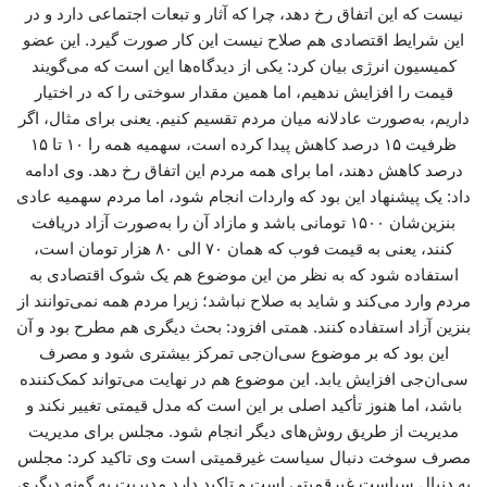
نیست که این اتفاق رخ دهد، چرا که آثار و تبعات اجتماعی دارد و در
این شرایط اقتصادی هم صلاح نیست این کار صورت گیرد. این عضو
کمیسیون انرژی بیان کرد: یکی از دیدگاه‌ها این است که می‌گویند
قیمت را افزایش ندهیم، اما همین مقدار سوختی را که در اختیار
داریم، به‌صورت عادلانه میان مردم تقسیم کنیم. یعنی برای مثال، اگر
ظرفیت ۱۵ درصد کاهش پیدا کرده است، سهمیه همه را ۱۰ تا ۱۵
درصد کاهش دهند، اما برای همه مردم این اتفاق رخ دهد. وی ادامه
داد: یک پیشنهاد این بود که واردات انجام شود، اما مردم سهمیه عادی
بنزین‌شان ۱۵۰۰ تومانی باشد و مازاد آن را به‌صورت آزاد دریافت
کنند، یعنی به قیمت فوب که همان ۷۰ الی ۸۰ هزار تومان است،
استفاده شود که به نظر من این موضوع هم یک شوک اقتصادی به
مردم وارد می‌کند و شاید به صلاح نباشد؛ زیرا مردم همه نمی‌توانند از
بنزین آزاد استفاده کنند. همتی افزود: بحث دیگری هم مطرح بود و آن
این بود که بر موضوع سی‌ان‌جی تمرکز بیشتری شود و مصرف
سی‌ان‌جی افزایش یابد. این موضوع هم در نهایت می‌تواند کمک‌کننده
باشد، اما هنوز تأکید اصلی بر این است که مدل قیمتی تغییر نکند و
مدیریت از طریق روش‌های دیگر انجام شود. مجلس برای مدیریت
مصرف سوخت دنبال سیاست غیرقمیتی است وی تاکید کرد: مجلس
به دنبال سیاست غیرقمیتی است و تاکید دارد مدیریت به گونه دیگری