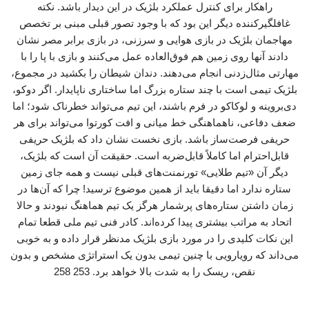
راهکار برای کنترل عملکرد بلژیک در این دیدار باشد. نکته
غافلگیرکننده دیگر این بود که با وجود تصور قبلی مبنی بر تخصص
مهاجمان بلژیک در بازی هوایی و سرزنی، در بازی برابر مصر نشان
دادند آنها روی زمین هم فوق‌العاده عمل می‌کنند و بازی با پا را با
مهارتی مثال‌زدنی انجام می‌دهند. دندان شیطان را بکشید در مجموع،
بلژیک تیمی است با چند ستاره بزرگ اما ساختاری ناپایدار. اگر دوکو،
دی‌بروینه و لوکاکو در فرم باشند، این تیم می‌تواند خطرناک شود؛ اما
ضعف دفاعی، ناهماهنگی خط میانی و افت کورتوا می‌تواند برای هر
حریفی فرصت‌ساز باشد. بازی نخست نشان داد که بلژیک حریفی
قابل‌احترام اما کاملاً قابل‌ضربه است. حقیقت آن است که بلژیک،
دیگر آن «تیم طلایی» تورنمنت‌های قبلی نیست و همه جای زمین
ستاره ندارد اما دقیقا باید از همین موضوع ترسید! چرا که آن‌ها در
زمان داشتن ستاره‌های پرشمار هرگز یک تیم هماهنگ نبودند و حالا
اتحاد به مراتب بیشتری پیدا کرده‌اند. کادر فنی تیم ملی قطعا تمام
این نکات کلیدی را در مورد بازی بلژیک مدنظر قرار داده و به خوبی
می‌داند که رویارویی با چنین تیمی بدون یک استراتژی مشخص و بدون
نقص، ریسک را به شدت بالا خواهد برد. 253 258