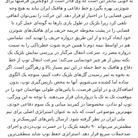
به خوبی بیانگر این است که وی قادر است از کوچکترین فرصتها برای
شوتزنی بهره بگیرد و خط دفاعی و هافبک ایران نباید به هیچ وجه
چنین فضایی را در اختیار او قرار دهد. این حرکت را نمی‌توان اتفاقی
تلقی کرد زیرا بلژیک در طول بازی بارها به گونه‌ای عمل کرد تا
فضایی را در پشت محوطه جریمه حریف برای هافبک‌های شوتزن
خود ایجاد کرده و از این طریق دروازه حریف را تهدید کند. تیلمانس
هم در اواسط نیمه دوم با همین حربه شوت خطرناکی را به سمت
دروازه مصر زد. سرعت انتقال مرگبار در بررسی نمایش بلژیک یک
نکته بیش از هر چیز خودنمایی می‌کند؛ سرعت انتقال توپ از خط
دفاع و هافبک به خط حمله در این تیم بسیار بالا و زهرآگین است. اگر
به نحوه به ثمر رسیدن گل‌های بلژیک دقت کنیم، متوجه یک الگوی
ساده اما کشنده می‌شویم. آنها به محض بازپس‌گیری توپ، بدون
اضافه‌کاری و در اولین فرصت، با پاس‌های طولی مهاجمان خود را در
موقعیت تک به تک با دروازه‌بان قرار می‌دهند. با توجه به این ویژگی،
توپ لو ندادن، مخصوصا در کمربند میانی و یک سوم دفاعی خودی،
مهم‌ترین موضوعی است که باید به عنوان استراتژی اصلی برای تیم
ملی ایران در نظر گرفته شود. ارسال پاس‌های کم‌ریسک‌تر و
مطمئن‌تر می‌تواند ۹۰ دقیقه بلژیک را در حسرت توپ‌دزدی و اجرای
ضدحملات سریع قرار دهد. استراتژی حفظ توپ شاید منطقی‌ترین