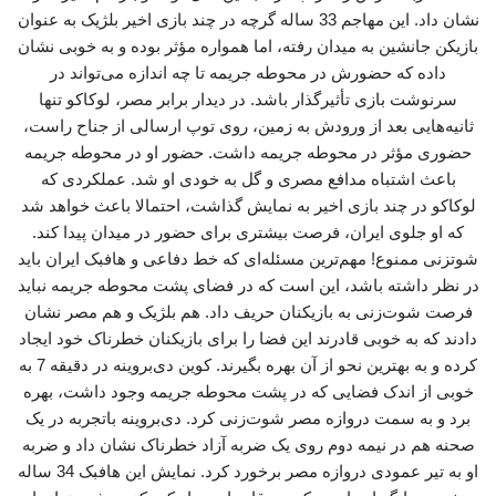
نشان داد. این مهاجم 33 ساله گرچه در چند بازی اخیر بلژیک به عنوان
بازیکن جانشین به میدان رفته، اما همواره مؤثر بوده و به خوبی نشان
داده که حضورش در محوطه جریمه تا چه اندازه می‌تواند در
سرنوشت بازی تأثیرگذار باشد. در دیدار برابر مصر، لوکاکو تنها
ثانیه‌هایی بعد از ورودش به زمین، روی توپ ارسالی از جناح راست،
حضوری مؤثر در محوطه جریمه داشت. حضور او در محوطه جریمه
باعث اشتباه مدافع مصری و گل به خودی او شد. عملکردی که
لوکاکو در چند بازی اخیر به نمایش گذاشت، احتمالا باعث خواهد شد
که او جلوی ایران، فرصت بیشتری برای حضور در میدان پیدا کند.
شوتزنی ممنوع! مهم‌ترین مسئله‌ای که خط دفاعی و هافبک ایران باید
در نظر داشته باشد، این است که در فضای پشت محوطه جریمه نباید
فرصت شوت‌زنی به بازیکنان حریف داد. هم بلژیک و هم مصر نشان
دادند که به خوبی قادرند این فضا را برای بازیکنان خطرناک خود ایجاد
کرده و به بهترین نحو از آن بهره بگیرند. کوین دی‌بروینه در دقیقه 7 به
خوبی از اندک فضایی که در پشت محوطه جریمه وجود داشت، بهره
برد و به سمت دروازه مصر شوت‌زنی کرد. دی‌بروینه باتجربه در یک
صحنه هم در نیمه دوم روی یک ضربه آزاد خطرناک نشان داد و ضربه
او به تیر عمودی دروازه مصر برخورد کرد. نمایش این هافبک 34 ساله