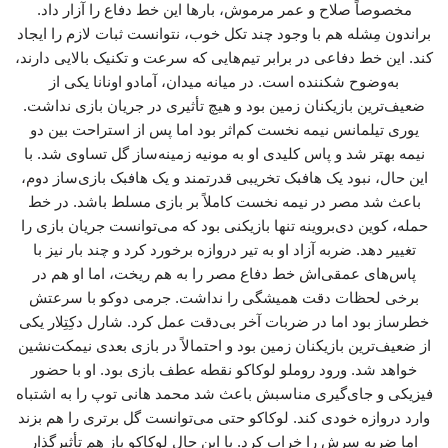
مخصوصاً صلاح و عمر مرموش، بارها این خط دفاع را آزار داد.
براندون مِشله هم با وجود چند تکل خوب، نتوانست ثبات لازم را ایجاد
کند. این خط دفاعی در برابر تیم‌هایی که سرعت و تکنیک بالایی دارند،
به‌وضوح شکننده است. در میانه میدان، آمادو اونانا یکی از
ضعیف‌ترین بازیکنان زمین بود و هیچ تأثیری در جریان بازی نداشت.
یوری تیلمانس نیمه نخست کم‌اثر بود اما پس از استراحت بین دو
نیمه بهتر شد و پاس کلیدی او به مونیه زمینه‌ساز گل تساوی شد. با
این حال، نبود یک هافبک تخریبی قدرتمند و یک هافبک بازی‌ساز دوم،
باعث شد مصر در نیمه نخست کاملاً بر بازی مسلط باشد. در خط
حمله، کوین دی‌بروینه تنها بازیکنی بود که می‌توانست جریان بازی را
تغییر دهد. ضربه آزاد او به تیر دروازه برخورد کرد و چند بار نیز با
پاس‌های عمقی‌اش خط دفاع مصر را به هم ریخت، اما او هم در
برخی لحظات دقت همیشگی را نداشت. جرمی دوکو با سرعتش
خطرساز بود اما در ضربات آخر بی‌دقت عمل کرد. شارل دکِتِلار یکی
از ضعیف‌ترین بازیکنان زمین بود و احتمالاً در بازی بعدی نیمکت‌نشین
خواهد شد. ورود روملو لوکاکو نقطه عطف بازی بود. او با حضور
فیزیکی و جای‌گیری مناسبش باعث شد محمد هانی توپ را به اشتباه
وارد دروازه خودی کند. لوکاکو حتی می‌توانست گل برتری را هم بزند
اما ضربه سرش را خراب کرد. با این حال لوکاکو باز هم تأثیرگذار