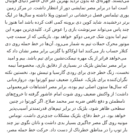
می‌ایستد. چهره‌ای که بدون تردید بهترین گلر حال حاضر دنیای فوتبال
است اما در برابر مصر نمایشی دور از انتظار داشت. در مرکز زمین
یوری تیلمانس فصل درخشانی در استون ویلا داشته و سال‌ها در لیگ
برتر درخشیده. شاید کوین دی بروینه کمی افت کرده باشد اما هنوز با
چند پاس می‌تواند سرنوشت بازی را عوض کرد. کلیدی‌ترین مهره این
تیم اما بدون شک جرمی دوکو خواهد بود. بازیکنی که از سمت چپ
موتور محرک حملات تیم به شمار می‌رود. آن‌ها در خط حمله روی دی
کتلار حساب باز می‌کنند اما لوکاکو با گلزنی برابر مصر نشان داد که
می‌خواهد فراتر از یک مهره نیمکت‌نشین برای تیم باشد. بیم و امید
برابر مصر نمایش بلژیک در بسیاری از دقایق بازی، مخصوصاً نیمه
نخست، زنگ خطر جدی برای رودی گارسیا و تیمش بود. نخستین نکته
نگران‌کننده برای بلژیک، عملکرد ضعیف تیبو کورتوا بود. دروازه‌بانی
که سال‌ها ستون اصلی تیم بوده، برابر مصر اشتباهات غیرمعمولی
داشت؛ از واکنش ضعیف روی شوت امام عاشور گرفته تا خروج‌های
نامطمئن و دفع ناقص ضربه سر محمد صلاح. اگر کورتوا در چنین
سطحی ظاهر شود، بلژیک در برابر تیم‌های قدرتمندتر آسیب‌پذیر
خواهد بود. در خط دفاع، بلژیک مشکلات جدی‌تری داشت. توماس
مونیه روی گل مصر جاگیری بسیار بدی داشت و ناتان نگوی نیز چند
بار توپ را در مناطق خطرناک از دست داد. حرکت خط حمله مصر،