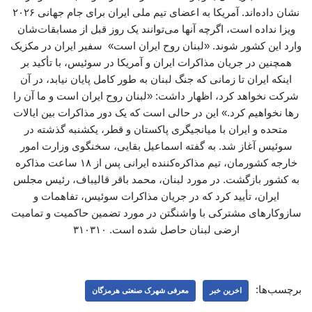
نشان داده‌اند. آمریکا به اعضای تیم ملی ایران برای جام جهانی ۲۰۲۶
ویزا نداده است، اگرچه آنها می‌توانند یک روز قبل از مسابقات‌شان
وارد این کشور شوند. «لبنان روح ایران است» سفیر ایران در مکزیک
همچنین در جریان مذاکرات ایران و آمریکا در سوئیس، با تأکید بر
اینکه ایران تا زمانی که جنگ لبنان به طور کامل پایان نیابد، در آن
شرکت نخواهد کرد، اظهار داشت: «لبنان روح ایران است و ما آن را
رها نخواهیم کرد.» این در حالی است که یک دور مذاکرات بین ایالات
متحده و ایران با میانجیگری پاکستان و قطر، یکشنبه گذشته در
سوئیس آغاز شد. به گفته اسماعیل بقایی، سخنگوی وزارت امور
خارجه کشورمان، تیم مذاکره‌کننده ایرانی پس از ۱۸ ساعت مذاکره
به کشور بازگشت. در مورد لبنان، محمد باقر قالیباف، رئیس مجلس
ایران، تأیید کرد که در جریان مذاکرات سوئیس، تفاهمات و
سازوکارهای مشترکی با واشنگتن در مورد تضمین حاکمیت و تمامیت
ارضی لبنان حاصل شده است. ۳۱۰۳۱۰
برچسب‌ها:
اخرین خبر
معرفی شهرک صنعتی هرمزگان