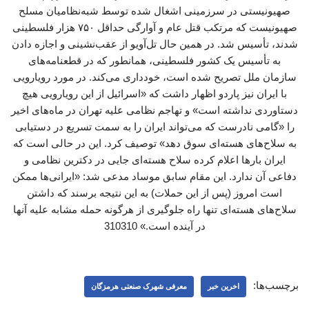
صهیونیستی در سرزمینی اشغال شده توسط شبه‌نظامیان مسلح
صهیونیست که مرتکب قتل عام و آوارگی حداقل ۷۵۰ هزار فلسطینی
شدند، تأسیس شد. در همین حال تل‌آویو از عقب‌نشینی و اجازه دادن
به تأسیس یک کشور فلسطینی، همانطور که در قطعنامه‌های
سازمان ملل تصریح شده است، خودداری می‌کند. در مورد رویارویی
با ایران نیز پاردو اظهار داشت که «اسرائیل از این رویارویی هیچ
دستاوردی نداشته است» و تهاجم نظامی علیه تهران در ماه‌های اخیر
را «گامی نادرست که می‌تواند ایران را به سمت تسریع در دستیابی
به سلاح‌های هسته‌ای سوق دهد» توصیف کرد. این در حالی است که
ایران بارها اعلام کرده سلاح هسته‌ای جایی در دکترین نظامی و
دفاعی آن ندارد. این مقام سابق موساد مدعی شد: «ایرانی‌ها ممکن
است امروز (پس از این حملات) به این نتیجه برسند که داشتن
سلاح‌های هسته‌ای تنها راه جلوگیری از هرگونه حمله مشابه علیه آنها
در آینده است.» 310310
برچسب‌ها:
اخرین خبر
معرفی شهرک صنعتی هرمزگان