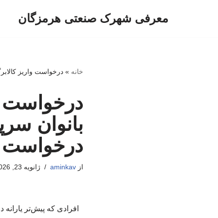
معرفی شهرک صنعتی هرمزگان
پرش
به
محتوا
خانه
»
درخواست واریز کالابرگ
درخواست وا
بانوان سرپ
درخواست ب
از
aminkav
ژانویه 23, 2026
افرادی که پیش‌تر یارانه د