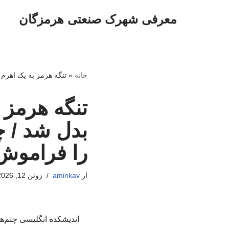
معرفی شهرک صنعتی هرمزگان
پرش
به
محتوا
خانه
»
تنگه هرمز به یک اهرم 
تنگه هرمز 
بدل شد / چ
را فراموش 
از
aminkav
ژوئن 12, 2026
اندیشکده انگلیسی چتم‌ها