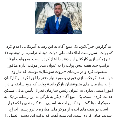
به گزارش خبرآنلاین، یک منبع آگاه به این رسانه آمریکایی اعلام کرد
که پولت، سرپرست اطلاعات ملی دولت دونالد ترامپ، از دوشنبه (۱
تیر) پاکسازی کارکنان این دفتر را آغاز کرده است. به روایت ایرنا؛
ترامپ چند هفته پیش پولت را به عنوان مدیر موقت اداره مذکور
منصوب کرد و در تارنمای «تروث سوشال» نوشت که «از وی
خواسته تا کوچک‌سازی فوری و مورد نیاز دفتر را اجرا کرده و کارکنان
را به سازمان های متبوعشان بازگرداند.» پولت که هیچ سابقه‌ای در
امور امنیتی ندارد، به عنوان رئیس سازمان فدرال تأمین مالی مسکن
خدمت کرده است. یک منبع آگاه دیگر به تازگی به این رسانه نزدیک به
دموکرات ها گفته بود که پولت شناسایی ۴۰۰ کارمندی را که قرار
است در هفته‌های آینده از مرکز ملی مبارزه با تروریسم، اخراج
شوند، صادر کرده است. این منبع گفت که پولت این دستورالعمل را