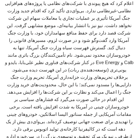
اعلام کرد که هیچ پیوندی با شرکت‌های نظامی یا پروژه‌های هم‌افزایی
نظامی-غیرنظامی ندارد. بی‌وای‌دی تأکید کرد که اقدام جدید وزارت
جنگ آمریکا تأثیری بر عملیات تجاری یا معاملات سهام این شرکت
نخواهد داشت. نیو نیز با انتشار بیانیه‌ای، موضع مشابهی گرفت. این
شرکت قصد دارد برای حفظ منافع سهامداران خود، با وزارت جنگ
آمریکا وارد گفت‌وگو شود و در صورت لزوم، مسیرهای قانونی را
دنبال کند. گسترش فهرست سیاه وزارت جنگ آمریکا، تنها به
خودروسازان محدود نمی‌شود. نام تأمین‌کنندگان بزرگ باتری مانند
Calb و Eve Energy در کنار شرکت‌های فناوری نظیر علی‌بابا، بایدو و
یونی‌تری (توسعه‌دهنده‌ی ربات) در این فهرست دیده می‌شود.
برخلاف تحریم‌های وزارت خزانه‌داری آمریکا، تحریم وزارت جنگ
دارایی‌ها را مسدود نمی‌کند؛ با این حال، محدودیت‌های خرید وزارت
جنگ را اعمال می‌کند و نظارت بر این شرکت‌ها را افزایش می‌دهد.
این اقدام در حالی صورت می‌گیرد که فشارهای سیاسی بر
خودروسازان چینی در آمریکا به شدت افزایش یافته است. برخی
مقامات آمریکایی از جمله سناتور الیسا اسلاتکین، خودروهای چینی
را تهدیدی برای صنعت جهانی توصیف کرده‌اند. بی‌وای‌دی بیش از یک
دهه است که در کالیفرنیا کارخانه‌ی تولید اتوبوس برقی دارد.
ازطرفی، نیو یک مرکز تحقیق و توسعه‌ی بزرگ را در سن‌خوزه اداره