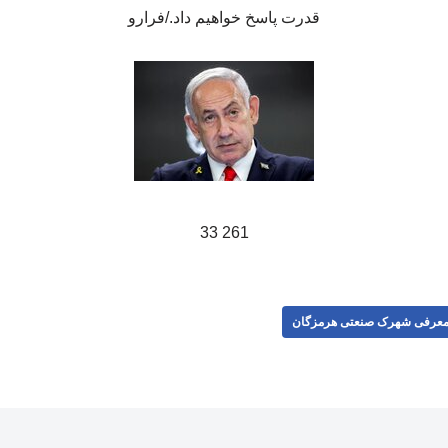
قدرت پاسخ خواهیم داد./فرارو
261 33
عرفی شهرک صنعتی هرمزگان