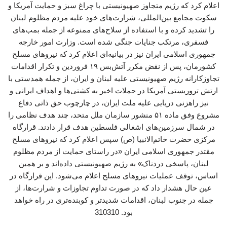
اعلام کرد که رژیم متجاوز صهیونیستی با چراغ سبز و حمایت آمریکا و
سکوت مجامع بین‌المللی، شرارت‌های خود علیه مردم مظلوم لبنان
را تشدید کرده و با استفاده از سلاح‌های ممنوعه از جمله بمب‌های
فسفری، مرتکب جنایات جنگی شده است. وزارت امور خارجه
جمهوری اسلامی ایران نیز در بیانیه‌ای اعلام کرد که نیروهای مسلح
کشورمان، پس از نقض مکرر آتش‌بس ۱۹ فروردین و تکرار اقدامات
تجاوزکارانه رژیم صهیونیستی علیه لبنان و ایران، از جمله همدستی با
ارتش تروریستی آمریکا در حملات اخیر به کشتی‌ها و اهداف ایرانی و
نیز راهزنی دریایی علیه ملت ایران، در چارچوب حق ذاتی دفاع
مشروع وفق ماده ۵۱ منشور سازمان ملل متحد، چند هدف نظامی را
در شمال سرزمین‌های اشغالی فلسطین هدف قرار دادند. قرارگاه
مرکزی حضرت خاتم‌الانبیا (ص) سپس اعلام کرد که نیروهای مسلح
مقتدر جمهوری اسلامی ایران «در راستای حمایت از مردم مظلوم
لبنان، پاسخی دردناک» به رژیم صهیونیستی داده‌اند و بر همین
اساس، توقف عملیات نیروهای مسلح اعلام می‌شود. این قرارگاه در
عین حال هشدار داد که در صورت تداوم تجاوزات و شرارت‌ها، از
جمله در جنوب لبنان، اقدامات شدیدتر و کوبنده‌تری در راه خواهد
بود. 310310