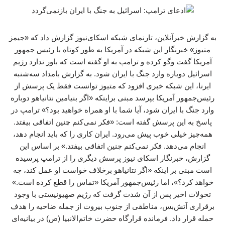
به گزارش خبرآنلاین، تارنمای شبکه اسکای‌نیوز گزارش داد که «جیمز
متیوز» خبرنگار این شبکه در آمریکا به‌ طور کوتاه با رئیس جمهور
آمریکا گفت‌ وگو کرده و ترامپ به او گفته است که باور ندارد رژیم
اسرائیل دوباره وارد جنگ با ایران شود. به گزارش بامداد سه‌شنبه
ایرنا، این شبکه خبری افزود که متیوز توانست فقط یک پرسش از
رئیس‌جمهور آمریکا بپرسد مبنی براینکه «اگر بنیامین نتانیاهو دوباره
وارد جنگ با ایران شود، آیا شما با او همراه خواهید بود؟» ترامپ در
پاسخ به این پرسش گفته است: «فکر نمی‌کنم چنین اتفاقی بیفتد.
همه‌چیز خیلی خوب پیش می‌رود. ایران کاری را که باید انجام دهد،
انجام می‌دهد. فکر نمی‌کنم چنین اتفاقی بیفتد.» بر اساس این
گزارش، خبرنگار اسکای نیوز پرسش دیگری را از ترامپ پرسیده
است مبنی بر اینکه «اگر نتانیاهو برخلاف خواست او عمل کند، چه
خواهد کرد؟»، اما رئیس‌جمهور آمریکا «تماس را قطع کرده است.»
تحولات اخیر پس از آن شدت گرفت که رژیم صهیونیستی با وجود
برقراری آتش‌بس، مناطقی از جنوب بیروت از جمله ضاحیه را هدف
حمله قرار داد. فرمانده قرارگاه حضرت خاتم‌الانبیا (ص) در بیانیه‌ای